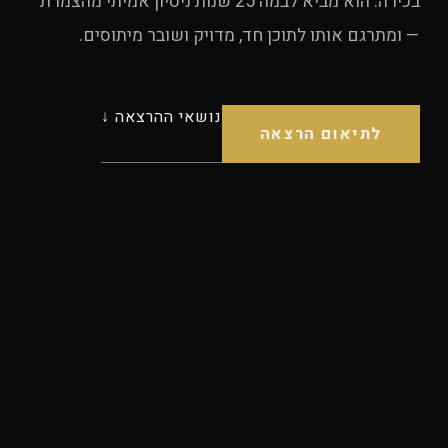
בכירה. הוא מביא לבמה 25 שנות ניסיון אמיתי מהצמרת
— ומתרגם אותו לתוכן חד, מדויק ושובר מיתוסים.
נושאי ההרצאה ↓
לתיאום הרצאה