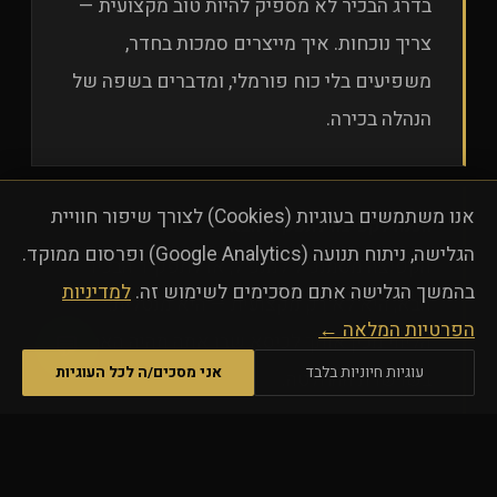
בדרג הבכיר לא מספיק להיות טוב מקצועית —
צריך נוכחות. איך מייצרים סמכות בחדר,
משפיעים בלי כוח פורמלי, ומדברים בשפה של
הנהלה בכירה.
אנו משתמשים בעוגיות (Cookies) לצורך שיפור חוויית
הכנה לקפיצה לתפקיד הבא
הגלישה, ניתוח תנועה (Google Analytics) ופרסום ממוקד.
הקפיצה מסמנכ״ל למנכ״ל, או לתפקיד הבכיר
בהמשך הגלישה אתם מסכימים לשימוש זה.
למדיניות
הבא, היא לא רק מקצועית — היא מנטלית.
הפרטיות המלאה ←
💬
הליווי מכין אותך לכיסא שבו אתה תהיה האחרון
עוגיות חיוניות בלבד
אני מסכים/ה לכל העוגיות
בשרשרת ההחלטה.
משמעות ופרק הבא