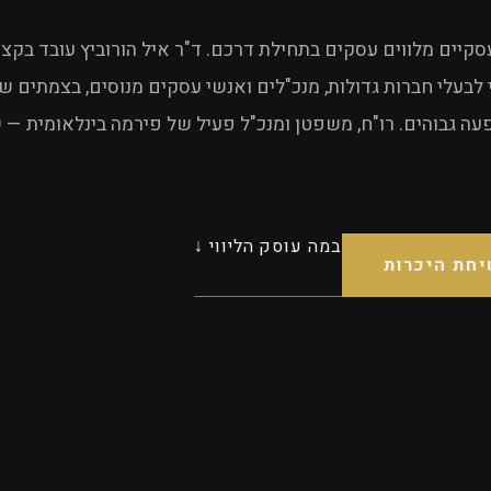
סקיים מלווים עסקים בתחילת דרכם. ד"ר איל הורוביץ עובד בק
 לבעלי חברות גדולות, מנכ"לים ואנשי עסקים מנוסים, בצמתים שב
ה גבוהים. רו"ח, משפטן ומנכ"ל פעיל של פירמה בינלאומית — ש
במה עוסק הליווי ↓
יחת היכרות